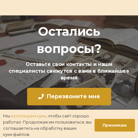
Остались
вопросы?
Оставьте свои контакты и наши
специалисты свяжутся с вами в ближайшее
время
Перезвоните мне
Мы
используем куки
, чтобы сайт хорошо
работал. Продолжая им пользоваться, вы
Принимаю
Стоимость услуг
соглашаетесь на обработку ваших
куки‑файлов.