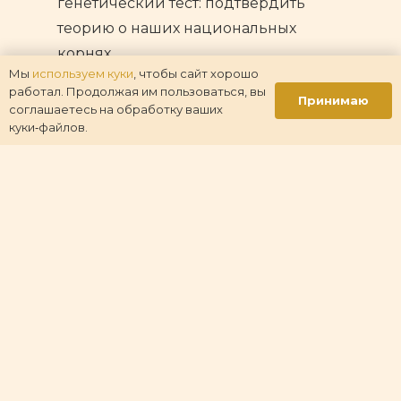
генетический тест: подтвердить
теорию о наших национальных
корнях.
Мы
используем куки
, чтобы сайт хорошо
работал. Продолжая им пользоваться, вы
Принимаю
соглашаетесь на обработку ваших
Светлана Сахарова
куки‑файлов.
«Генеалогическое
исследование двух фамильных
линий»